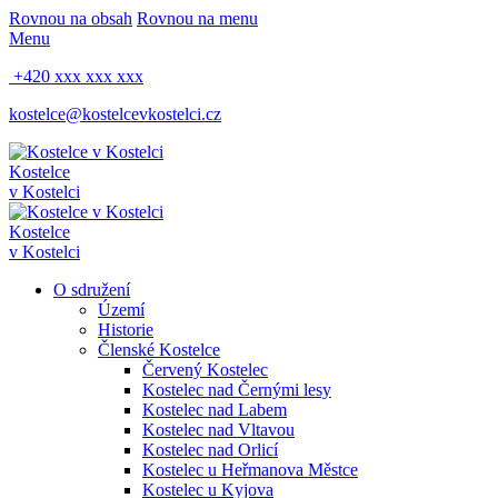
Rovnou na obsah
Rovnou na menu
Menu
+420 xxx xxx xxx
kostelce@kostelcevkostelci.cz
Kostelce
v Kostelci
Kostelce
v Kostelci
O sdružení
Území
Historie
Členské Kostelce
Červený Kostelec
Kostelec nad Černými lesy
Kostelec nad Labem
Kostelec nad Vltavou
Kostelec nad Orlicí
Kostelec u Heřmanova Městce
Kostelec u Kyjova