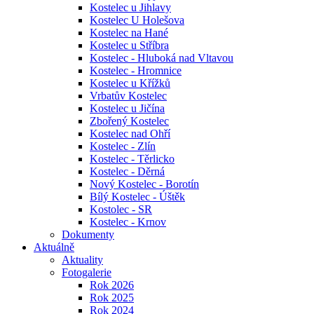
Kostelec u Jihlavy
Kostelec U Holešova
Kostelec na Hané
Kostelec u Stříbra
Kostelec - Hluboká nad Vltavou
Kostelec - Hromnice
Kostelec u Křížků
Vrbatův Kostelec
Kostelec u Jičína
Zbořený Kostelec
Kostelec nad Ohří
Kostelec - Zlín
Kostelec - Těrlicko
Kostelec - Děrná
Nový Kostelec - Borotín
Bílý Kostelec - Úštěk
Kostolec - SR
Kostelec - Krnov
Dokumenty
Aktuálně
Aktuality
Fotogalerie
Rok 2026
Rok 2025
Rok 2024