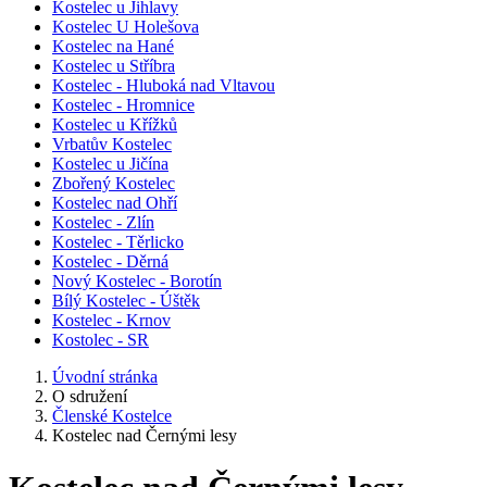
Kostelec u Jihlavy
Kostelec U Holešova
Kostelec na Hané
Kostelec u Stříbra
Kostelec - Hluboká nad Vltavou
Kostelec - Hromnice
Kostelec u Křížků
Vrbatův Kostelec
Kostelec u Jičína
Zbořený Kostelec
Kostelec nad Ohří
Kostelec - Zlín
Kostelec - Těrlicko
Kostelec - Děrná
Nový Kostelec - Borotín
Bílý Kostelec - Úštěk
Kostelec - Krnov
Kostolec - SR
Úvodní stránka
O sdružení
Členské Kostelce
Kostelec nad Černými lesy