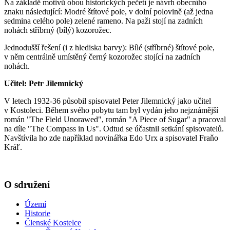
Na základě motivů obou historických pečetí je návrh obecního
znaku následující: Modré štítové pole, v dolní polovině (až jedna
sedmina celého pole) zelené rameno. Na paži stojí na zadních
nohách stříbrný (bílý) kozorožec.
Jednodušší řešení (i z hlediska barvy): Bílé (stříbrné) štítové pole,
v něm centrálně umístěný černý kozorožec stojící na zadních
nohách.
Učitel: Petr Jilemnický
V letech 1932-36 působil spisovatel Peter Jilemnický jako učitel
v Kostoleci. Během svého pobytu tam byl vydán jeho nejznámější
román "The Field Unorawed", román "A Piece of Sugar" a pracoval
na díle "The Compass in Us". Odtud se účastnil setkání spisovatelů.
Navštívila ho zde například novinářka Edo Urx a spisovatel Fraňo
Kráľ.
O sdružení
Území
Historie
Členské Kostelce