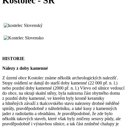
Kostolec - SR
HISTORIE
Nálezy z doby kamenné
Z území obce Kostolec známe několik archeologických nalezišť.
Stopy osídlení se datují do starší doby kamenné (22 000 př. n. l.)
nebo pozdní doby kamenné (2000 př. n. l.) Vlevo od silnice vedoucí
do obce, na okraji skalní stěny, byla nalezena část obytného domu
z pozdní doby kamenné, ve kterém byly kromě keramiky
a hliněných závaží z tkalcovského stavu nalezeny drobné měděné
spirály, pravděpodobně z náhrdelníku, a také kusy z kamenných
jader z radiolaritu a obsidiánu. Je pravděpodobné, že zde bylo
několik takových staveb, které však byly zničeny sesuvy půdy, ale
pravděpodobně i výstavbou silnice, a tak část zmíněné chalupy je