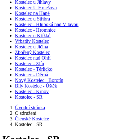
Kostelec u Jihlavy
Kostelec U Holešova
Kostelec na Hané
Kostelec u Stříbra
Kostelec - Hluboká nad Vltavou
Kostelec - Hromnice
Kostelec u Křížků
Vrbatův Kostelec
Kostelec u Jičína
Zbořený Kostelec
Kostelec nad Ohří
Kostelec - Zlín
Kostelec - Těrlicko
Kostelec - Děrná
Nový Kostelec - Borotín
Bílý Kostelec - Úštěk
Kostelec - Krnov
Kostolec - SR
Úvodní stránka
O sdružení
Členské Kostelce
Kostolec - SR