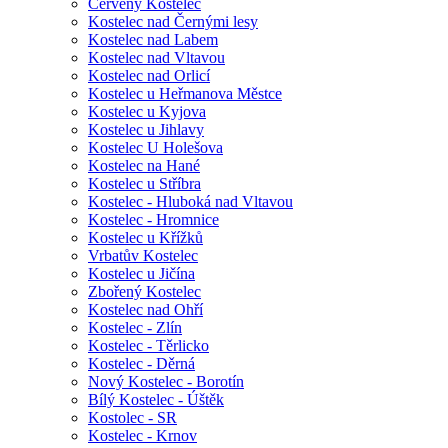
Červený Kostelec
Kostelec nad Černými lesy
Kostelec nad Labem
Kostelec nad Vltavou
Kostelec nad Orlicí
Kostelec u Heřmanova Městce
Kostelec u Kyjova
Kostelec u Jihlavy
Kostelec U Holešova
Kostelec na Hané
Kostelec u Stříbra
Kostelec - Hluboká nad Vltavou
Kostelec - Hromnice
Kostelec u Křížků
Vrbatův Kostelec
Kostelec u Jičína
Zbořený Kostelec
Kostelec nad Ohří
Kostelec - Zlín
Kostelec - Těrlicko
Kostelec - Děrná
Nový Kostelec - Borotín
Bílý Kostelec - Úštěk
Kostolec - SR
Kostelec - Krnov