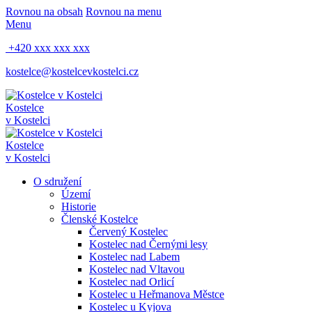
Rovnou na obsah
Rovnou na menu
Menu
+420 xxx xxx xxx
kostelce@kostelcevkostelci.cz
Kostelce
v Kostelci
Kostelce
v Kostelci
O sdružení
Území
Historie
Členské Kostelce
Červený Kostelec
Kostelec nad Černými lesy
Kostelec nad Labem
Kostelec nad Vltavou
Kostelec nad Orlicí
Kostelec u Heřmanova Městce
Kostelec u Kyjova