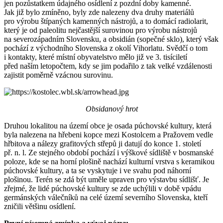
jen pozůstatkem údajného osídlení z pozdní doby kamenné.
Jak již bylo zmíněno, byly zde nalezeny dva druhy materiálů
pro výrobu štípaných kamenných nástrojů, a to domácí radiolarit,
který je od paleolitu nejčastější surovinou pro výrobu nástrojů
na severozápadním Slovensku, a obsidián (sopečné sklo), který však
pochází z východního Slovenska z okolí Vihorlatu. Svědčí o tom
i kontakty, které místní obyvatelstvo mělo již ve 3. tisíciletí
před naším letopočtem, kdy se jim podařilo z tak velké vzdálenosti
zajistit poměrně vzácnou surovinu.
Obsidanový hrot
Druhou lokalitou na území obce je osada púchovské kultury, která
byla nalezena na hřebeni kopce mezi Kostolcem a Pražovem vedle
hřbitova a nálezy grafitových střepů ji datují do konce 1. století
př. n. l. Ze stejného období pochází i výškové sídliště v bosmanské
poloze, kde se na horní plošině nachází kulturní vrstva s keramikou
púchovské kultury, a ta se vyskytuje i ve svahu pod náhorní
plošinou. Terén se zdá být uměle upraven pro výstavbu sídlišť. Je
zřejmé, že lidé púchovské kultury se zde uchýlili v době vpádu
germánských válečníků na celé území severního Slovenska, kteří
zničili většinu osídlení.