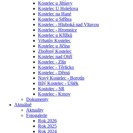
Kostelec u Jihlavy
Kostelec U Holešova
Kostelec na Hané
Kostelec u Stříbra
Kostelec - Hluboká nad Vltavou
Kostelec - Hromnice
Kostelec u Křížků
Vrbatův Kostelec
Kostelec u Jičína
Zbořený Kostelec
Kostelec nad Ohří
Kostelec - Zlín
Kostelec - Těrlicko
Kostelec - Děrná
Nový Kostelec - Borotín
Bílý Kostelec - Úštěk
Kostolec - SR
Kostelec - Krnov
Dokumenty
Aktuálně
Aktuality
Fotogalerie
Rok 2026
Rok 2025
Rok 2024