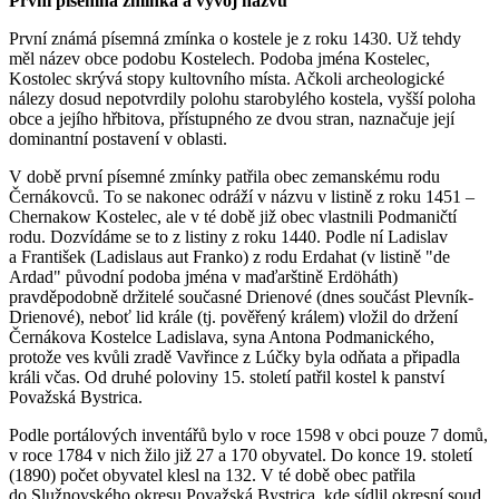
První písemná zmínka a vývoj názvu
První známá písemná zmínka o kostele je z roku 1430. Už tehdy
měl název obce podobu Kostelech. Podoba jména Kostelec,
Kostolec skrývá stopy kultovního místa. Ačkoli archeologické
nálezy dosud nepotvrdily polohu starobylého kostela, vyšší poloha
obce a jejího hřbitova, přístupného ze dvou stran, naznačuje její
dominantní postavení v oblasti.
V době první písemné zmínky patřila obec zemanskému rodu
Černákovců. To se nakonec odráží v názvu v listině z roku 1451 –
Chernakow Kostelec, ale v té době již obec vlastnili Podmaničtí
rodu. Dozvídáme se to z listiny z roku 1440. Podle ní Ladislav
a František (Ladislaus aut Franko) z rodu Erdahat (v listině "de
Ardad" původní podoba jména v maďarštině Erdöháth)
pravděpodobně držitelé současné Drienové (dnes součást Plevník-
Drienové), neboť lid krále (tj. pověřený králem) vložil do držení
Černákova Kostelce Ladislava, syna Antona Podmanického,
protože ves kvůli zradě Vavřince z Lúčky byla odňata a připadla
králi včas. Od druhé poloviny 15. století patřil kostel k panství
Považská Bystrica.
Podle portálových inventářů bylo v roce 1598 v obci pouze 7 domů,
v roce 1784 v nich žilo již 27 a 170 obyvatel. Do konce 19. století
(1890) počet obyvatel klesl na 132. V té době obec patřila
do Služnovského okresu Považská Bystrica, kde sídlil okresní soud,