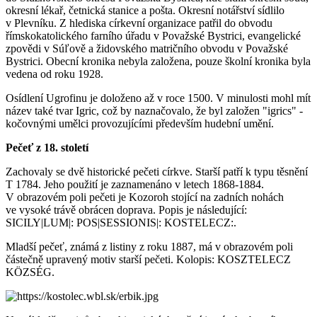
okresní lékař, četnická stanice a pošta. Okresní notářství sídlilo
v Plevníku. Z hlediska církevní organizace patřil do obvodu
římskokatolického farního úřadu v Považské Bystrici, evangelické
zpovědi v Súľově a židovského matričního obvodu v Považské
Bystrici. Obecní kronika nebyla založena, pouze školní kronika byla
vedena od roku 1928.
Osídlení Ugrofinu je doloženo až v roce 1500. V minulosti mohl mít
název také tvar Igric, což by naznačovalo, že byl založen "igrics" -
kočovnými umělci provozujícími především hudební umění.
Pečeť z 18. století
Zachovaly se dvě historické pečeti církve. Starší patří k typu těsnění
T 1784. Jeho použití je zaznamenáno v letech 1868-1884.
V obrazovém poli pečeti je Kozoroh stojící na zadních nohách
ve vysoké trávě obrácen doprava. Popis je následující:
SICILY|LUM|: POS|SESSIONIS|: KOSTELECZ:.
Mladší pečeť, známá z listiny z roku 1887, má v obrazovém poli
částečně upravený motiv starší pečeti. Kolopis: KOSZTELECZ
KÖZSÉG.