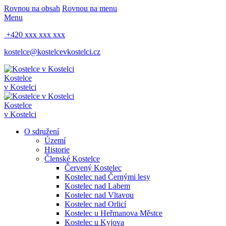
Rovnou na obsah
Rovnou na menu
Menu
+420 xxx xxx xxx
kostelce@kostelcevkostelci.cz
Kostelce
v Kostelci
Kostelce
v Kostelci
O sdružení
Území
Historie
Členské Kostelce
Červený Kostelec
Kostelec nad Černými lesy
Kostelec nad Labem
Kostelec nad Vltavou
Kostelec nad Orlicí
Kostelec u Heřmanova Městce
Kostelec u Kyjova