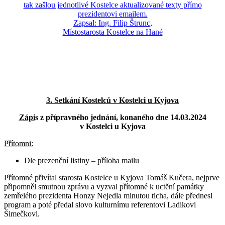
tak zašlou jednotlivé Kostelce aktualizované texty přímo
prezidentovi emailem.
Zapsal: Ing. Filip Štrunc,
Místostarosta Kostelce na Hané
3. Setkání Kostelců v Kostelci u Kyjova
Zápi
s z přípravného jednání, konaného dne 14.03.2024
v Kostelci u Kyjova
Přítomni:
Dle prezenční listiny – příloha mailu
Přítomné přivítal starosta Kostelce u Kyjova Tomáš Kučera, nejprve
připomněl smutnou zprávu a vyzval přítomné k uctění památky
zemřelého prezidenta Honzy Nejedla minutou ticha, dále přednesl
program a poté předal slovo kulturnímu referentovi Ladikovi
Šimečkovi.