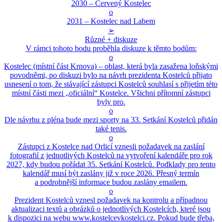
2030 – Červený Kostelec
o
2031 – Kostelec nad Labem
➢
Různé + diskuze
V rámci tohoto bodu proběhla diskuze k těmto bodům:
o
Kostelec (místní část Krnova) – oblast, která byla zasažena loňskými
povodněmi, po diskuzi bylo na návrh prezidenta Kostelců přijato
usnesení o tom, že stávající zástupci Kostelců souhlasí s přijetím této
místní části mezi „oficiální“ Kostelce. Všichni přítomní zástupci
byly pro.
o
Dle návrhu z pléna bude mezi sporty na 33. Setkání Kostelců přidán
také tenis.
o
Zástupci z Kostelce nad Orlicí vznesli požadavek na zaslání
fotografií z jednotlivých Kostelců na vytvoření kalendáře pro rok
2027, kdy budou pořádat 35. Setkání Kostelců. Podklady pro tento
kalendář musí být zaslány již v roce 2026. Přesný termín
a podrobnější informace budou zaslány emailem.
o
Prezident Kostelců vznesl požadavek na kontrolu a případnou
aktualizaci textů a obrázků o jednotlivých Kostelcích, které jsou
k dispozici na webu www.kostelcevkostelci.cz. Pokud bude třeba,