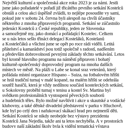
Největší kulturní a společenská akce roku 2023 je za námi. Jestli
jsme jako pořadatelé v pořadí již třicátého prvního setkání Kostelců
obstáli a celou akci úspěšně zvládli, to nejlépe posoudíte vy sami,
pokud jste v sobotu 24. června byli alespoň na chvíli účastníky
některého z mnoha připravených programů. Setkání se zúčastnilo
jedenáct Kostelců z České republiky, jeden ze Slovenska
a samozřejmě my, jako domácí a pořádající Kostelec. Celkem
se u nás letos sešlo třináct delegací Kosteláků, Kostelanů
a Kostelečáků a všichni jsme se opět po roce rádi viděli. Letitá
přátelství a kamarádství jsou totiž společně s radostí, nadšením
a především dobrovolností pevnými základy těchto setkávání. Letos
byl kromě hlavního programu na náměstí připraven i bohatý
kulturně-společenský doprovodný program na mnoha dalších
místech ve městě. Na pláži u Labe se konal sraz veteránů, který
pořádala místní organizace Hispano – Suiza, na fotbalovém hřišti
se hrál tradiční turnaj v malé kopané, na malém hřišti se odehrála
soutěž hasičů, která je vždy nedílnou součástí kosteleckých setkání,
u Sokolovny proběhl turnaj v tenisu a kostel Sv. Martina byl
svědkem profesionálních vystoupení pěveckých souborů
a hudebních těles. Bylo možné navštívit i akce u skautské a vodácké
klubovny, a také dětské divadelní představení v parku v Hluchově,
kde byl po celý den i nafukovací skákací hrad pro nejmenší děti.
Setkání Kostelců se nikdy neobejde bez výstavy prezidenta
Kostelců Jana Nejedla, takže ani ta letos nechyběla. A v prostorách
budovy naší základní školy byla k vidění tematická výstava