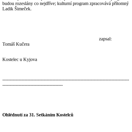
budou rozeslány co nejdříve; kulturní program zpracovává přítomný
Ladik Šimeček.
zapsal:
Tomáš Kučera
Kostelec u Kyjova
--------------------------------------------------------------------------------------
-----------------------------------------
Ohlédnutí za 31. Setkáním Kostelců