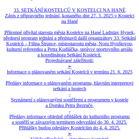
33. SETKÁNÍ KOSTELCŮ V KOSTELCI NA HANÉ
Zápis z přípravného jednání, konaného dne 27. 3. 2025 v Kostelci
na Hané
Přítomné přivítal starosta města Kostelce na Hané Ladislav Hynek,
přednesl program jednání a představil další organizátory 33. Setkání
Kostelců – Filipa Štrunce, místostarostu města, Noru Hynštovou,
kulturní referentku a Petra Kudláčka, správce sportovního areálu
a koordinátora Setkání Kostelců.
Projednávané záležitosti:
➢
Informace o plánovaném setkání Kostelců v termínu 21. 6. 2025
-
Předány informace o plánovaném programu, hlavním interpretovi
setkání a hostech
-
Seznámení s plánovanými soutěžemi a programem v kostele
a Domku Petra Bezruče.
-
Předány informace ohledně přihlášek do kulturního programu
a soutěží se závazným termínem odevzdání do 30. 4. 2025.
Přihlášky budou odeslány Kostelcům do 4. 4. 2025.
➢