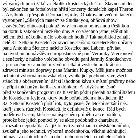
výtvarných prací žáků z několika kosteleckých škol. Slavnostní den
byl zakončen na fotbalovém hřišti koncerty domácích kapel Theron
a Arythmie a přespolní Domací výroby. Opakované večerní taneční
vystoupení „Šílených matek“ ze Studia4you, ohňová show
a závěrečný ohňostroj pak už byly jen onou pomyslnou třešinkou
na dortu k zakončení hezkého dne. A co všechno jsme ještě stihli
během těch několika málo sobotních hodin? Tak například zahájit
celé 31. Setkání Kostelců zdravicí nejstaršího kosteleckého občana
pana Antonína Šlence z našeho Kostelce nad Labem, přivítat
na úvod milou návštěvu europoslankyně paní Veroniky Vrecionové
a senátorky z našeho volebního obvodu paní Jarmily Smotlachové
a pro změnu v samotném závěru setkání vyslechnout krátkou
zdravici ministra dopravy pana Martina Kupky. Měli jsme možnost
ochutnat výborná moravská vína, vynikající pochoutky ve všech
stáncích s občerstvením, dát si lahodnou kávu z místní pražírny nebo
si připít míchaným karibským drinkem. A když jsme těsně
před zakončením programu na hlavním pódiu předali tradiční štafetu
do Kostelce u Kyjova, který bude pořadatelem a hostitelem již
32. Setkání Kostelců příští rok, bylo jasné, že letošní setkání nás,
kteří jsme z různých Kostelců, je definitivně u konce. Rád bych
poděkoval všem, kteří se na úspěšném průběhu akce podíleli,
protože bez jejich pomoci by se akce podobného charakteru
a rozsahu nepodařila. Ať již to byli zaměstnanci městského úřadu,
zvukař a jeho technici, výborná moderátorka, všichni účinkující
od nás i z ostatních měst a obcí, nebo prodejci a majitelé stánků