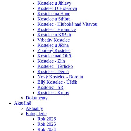
Kostelec u Jihlavy
Kostelec U Holešova
Kostelec na Hané
Kostelec u Stříbra
Kostelec - Hluboká nad Vltavou
Kostelec - Hromnice
Kostelec u Křížků
Vrbatův Kostelec
Kostelec u Jičína
Zbořený Kostelec
Kostelec nad Ohří
Kostelec - Zlín
Kostelec - Těrlicko
Kostelec - Děrná
Nový Kostelec - Borotín
Bílý Kostelec - Úštěk
Kostolec - SR
Kostelec - Krnov
Dokumenty
Aktuálně
Aktuality
Fotogalerie
Rok 2026
Rok 2025
Rok 2024