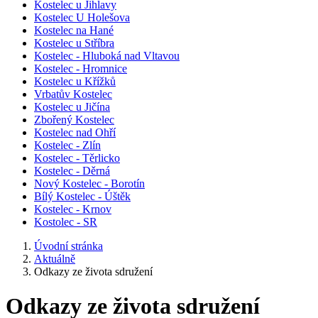
Kostelec u Jihlavy
Kostelec U Holešova
Kostelec na Hané
Kostelec u Stříbra
Kostelec - Hluboká nad Vltavou
Kostelec - Hromnice
Kostelec u Křížků
Vrbatův Kostelec
Kostelec u Jičína
Zbořený Kostelec
Kostelec nad Ohří
Kostelec - Zlín
Kostelec - Těrlicko
Kostelec - Děrná
Nový Kostelec - Borotín
Bílý Kostelec - Úštěk
Kostelec - Krnov
Kostolec - SR
Úvodní stránka
Aktuálně
Odkazy ze života sdružení
Odkazy ze života sdružení