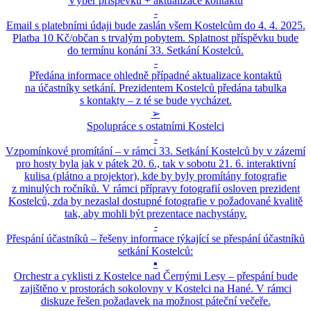
Výběr příspěvků + aktualizace kontaktů
-
Email s platebními údaji bude zaslán všem Kostelcům do 4. 4. 2025.
Platba 10 Kč/občan s trvalým pobytem. Splatnost příspěvku bude
do termínu konání 33. Setkání Kostelců.
-
Předána informace ohledně případné aktualizace kontaktů
na účastníky setkání. Prezidentem Kostelců předána tabulka
s kontakty – z té se bude vycházet.
➢
Spolupráce s ostatními Kostelci
-
Vzpomínkové promítání – v rámci 33. Setkání Kostelců by v zázemí
pro hosty byla jak v pátek 20. 6., tak v sobotu 21. 6. interaktivní
kulisa (plátno a projektor), kde by byly promítány fotografie
z minulých ročníků. V rámci přípravy fotografií osloven prezident
Kostelců, zda by nezaslal dostupné fotografie v požadované kvalitě
tak, aby mohli být prezentace nachystány.
-
Přespání účastníků – řešeny informace týkající se přespání účastníků
setkání Kostelců:
▪
Orchestr a cyklisti z Kostelce nad Černými Lesy – přespání bude
zajištěno v prostorách sokolovny v Kostelci na Hané. V rámci
diskuze řešen požadavek na možnost páteční večeře.