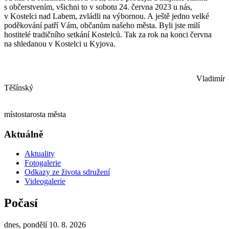
s občerstvením, všichni to v sobotu 24. června 2023 u nás,
v Kostelci nad Labem, zvládli na výbornou. A ještě jedno velké
poděkování patří Vám, občanům našeho města. Byli jste milí
hostitelé tradičního setkání Kostelců. Tak za rok na konci června
na shledanou v Kostelci u Kyjova.
Vladimír
Těšínský
místostarosta města
Aktuálně
Aktuality
Fotogalerie
Odkazy ze života sdružení
Videogalerie
Počasí
dnes, pondělí 10. 8. 2026