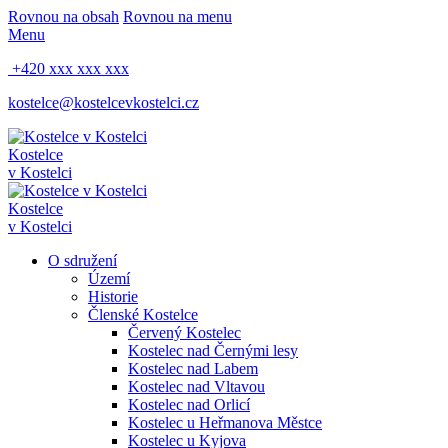
Rovnou na obsah
Rovnou na menu
Menu
+420 xxx xxx xxx
kostelce@kostelcevkostelci.cz
Kostelce
v Kostelci
Kostelce
v Kostelci
O sdružení
Území
Historie
Členské Kostelce
Červený Kostelec
Kostelec nad Černými lesy
Kostelec nad Labem
Kostelec nad Vltavou
Kostelec nad Orlicí
Kostelec u Heřmanova Městce
Kostelec u Kyjova