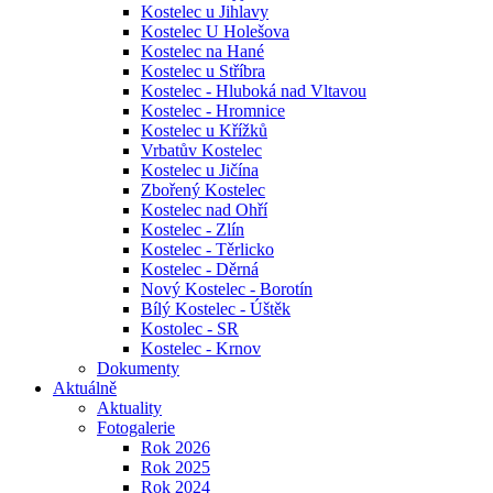
Kostelec u Jihlavy
Kostelec U Holešova
Kostelec na Hané
Kostelec u Stříbra
Kostelec - Hluboká nad Vltavou
Kostelec - Hromnice
Kostelec u Křížků
Vrbatův Kostelec
Kostelec u Jičína
Zbořený Kostelec
Kostelec nad Ohří
Kostelec - Zlín
Kostelec - Těrlicko
Kostelec - Děrná
Nový Kostelec - Borotín
Bílý Kostelec - Úštěk
Kostolec - SR
Kostelec - Krnov
Dokumenty
Aktuálně
Aktuality
Fotogalerie
Rok 2026
Rok 2025
Rok 2024