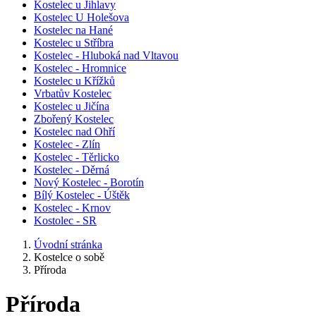
Kostelec u Jihlavy
Kostelec U Holešova
Kostelec na Hané
Kostelec u Stříbra
Kostelec - Hluboká nad Vltavou
Kostelec - Hromnice
Kostelec u Křížků
Vrbatův Kostelec
Kostelec u Jičína
Zbořený Kostelec
Kostelec nad Ohří
Kostelec - Zlín
Kostelec - Těrlicko
Kostelec - Děrná
Nový Kostelec - Borotín
Bílý Kostelec - Úštěk
Kostelec - Krnov
Kostolec - SR
Úvodní stránka
Kostelce o sobě
Příroda
Příroda