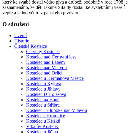
který ke svatbě dostal vědro piva a drůbež, podobně v roce 1798 je
zaznamenáno, že děti Jakuba Šifaldy dostali ke svatebnímu veselí
vepře a jedno vědro z panského pivovaru.
O sdružení
Území
Historie
Členské Kostelce
Červený Kostelec
Kostelec nad Černými lesy
Kostelec nad Labem
Kostelec nad Vltavou
Kostelec nad Orlicí
Kostelec u Heřmanova Městce
Kostelec u Kyjova
Kostelec u Jihlavy
Kostelec U Holešova
Kostelec na Hané
Kostelec u Stříbra
Kostelec - Hluboká nad Vltavou
Kostelec - Hromnice
Kostelec u Křížků
Vrbatův Kostelec
Kostelec u Jičína