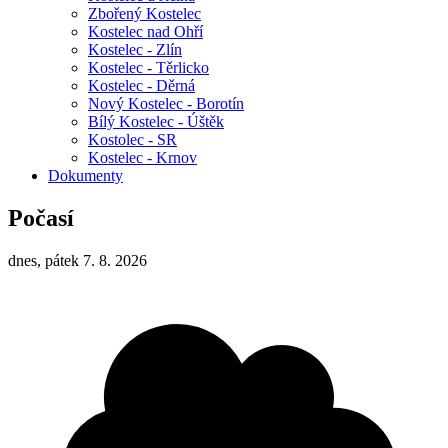
Zbořený Kostelec
Kostelec nad Ohří
Kostelec - Zlín
Kostelec - Těrlicko
Kostelec - Děrná
Nový Kostelec - Borotín
Bílý Kostelec - Úštěk
Kostolec - SR
Kostelec - Krnov
Dokumenty
Počasí
dnes, pátek 7. 8. 2026