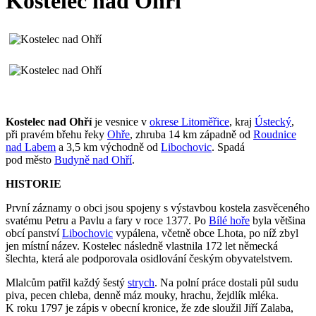
Kostelec nad Ohří
Kostelec nad Ohří
je vesnice v
okrese Litoměřice
, kraj
Ústecký
,
při pravém břehu řeky
Ohře
, zhruba 14 km západně od
Roudnice
nad Labem
a 3,5 km východně od
Libochovic
. Spadá
pod město
Budyně nad Ohří
.
HISTORIE
První záznamy o obci jsou spojeny s výstavbou kostela zasvěceného
svatému Petru a Pavlu a fary v roce 1377. Po
Bílé hoře
byla většina
obcí panství
Libochovic
vypálena, včetně obce Lhota, po níž zbyl
jen místní název. Kostelec následně vlastnila 172 let německá
šlechta, která ale podporovala osidlování českým obyvatelstvem.
Mlalcům patřil každý šestý
strych
. Na polní práce dostali půl sudu
piva, pecen chleba, denně máz mouky, hrachu, žejdlík mléka.
K roku 1797 je zápis v obecní kronice, že zde sloužil Jiří Zalaba,