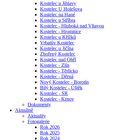
Kostelec u Jihlavy
Kostelec U Holešova
Kostelec na Hané
Kostelec u Stříbra
Kostelec - Hluboká nad Vltavou
Kostelec - Hromnice
Kostelec u Křížků
Vrbatův Kostelec
Kostelec u Jičína
Zbořený Kostelec
Kostelec nad Ohří
Kostelec - Zlín
Kostelec - Těrlicko
Kostelec - Děrná
Nový Kostelec - Borotín
Bílý Kostelec - Úštěk
Kostolec - SR
Kostelec - Krnov
Dokumenty
Aktuálně
Aktuality
Fotogalerie
Rok 2026
Rok 2025
Rok 2024