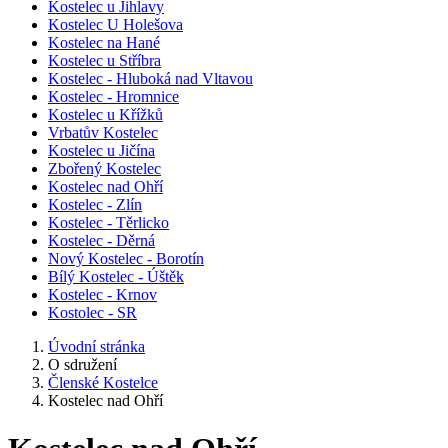
Kostelec u Jihlavy
Kostelec U Holešova
Kostelec na Hané
Kostelec u Stříbra
Kostelec - Hluboká nad Vltavou
Kostelec - Hromnice
Kostelec u Křížků
Vrbatův Kostelec
Kostelec u Jičína
Zbořený Kostelec
Kostelec nad Ohří
Kostelec - Zlín
Kostelec - Těrlicko
Kostelec - Děrná
Nový Kostelec - Borotín
Bílý Kostelec - Úštěk
Kostelec - Krnov
Kostolec - SR
Úvodní stránka
O sdružení
Členské Kostelce
Kostelec nad Ohří