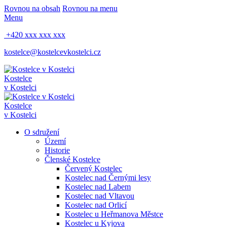
Rovnou na obsah
Rovnou na menu
Menu
+420 xxx xxx xxx
kostelce@kostelcevkostelci.cz
Kostelce
v Kostelci
Kostelce
v Kostelci
O sdružení
Území
Historie
Členské Kostelce
Červený Kostelec
Kostelec nad Černými lesy
Kostelec nad Labem
Kostelec nad Vltavou
Kostelec nad Orlicí
Kostelec u Heřmanova Městce
Kostelec u Kyjova